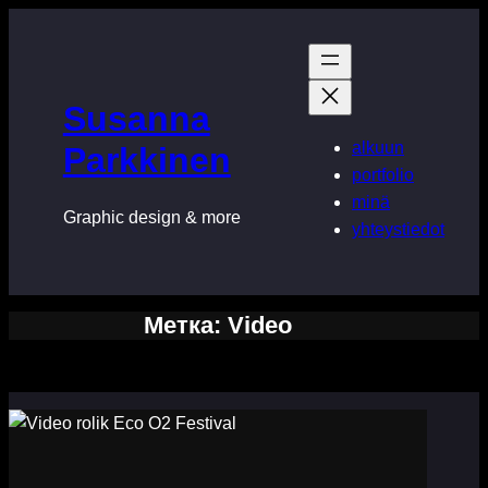
Перейти
к
содержимому
Susanna
alkuun
Parkkinen
portfolio
minä
Graphic design & more
yhteystiedot
Метка:
Video