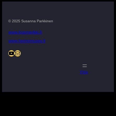
© 2025 Susanna Parkkinen
www.logomerkki.fi
www.heimomuseo.fi
YouTube
Mail
Ylös