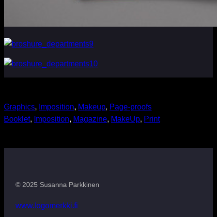
Graphics
, 
Imposition
, 
Makeup
, 
Page-proofs
Booklet
, 
Imposition
, 
Magazine
, 
MakeUp
, 
Print
© 2025 Susanna Parkkinen
www.logomerkki.fi